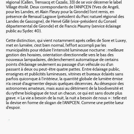
régional (Callen, Trensacq et Cazalis, 33) de se voir décerner le label
Village étoilé. Deux correspondants de l’ANPCEN (Yves de Angeli,
pour les Landes, et Alain Fleury pour la Gironde) l’ont remis, en
présence de Renaud Lagrave (président du Parc naturel régional des
Landes de Gascogne), de Hervé Gillé (vice-président du Conseil
départemental de Gironde) et de Francis Maumy (service éclairage
public au Sydec 40).
Cette distinction, qui vient notamment après celles de Sore et Luxey,
met en lumière, c’est bien normal, l’effort accompli par les
municipalités pour réduire l’intensité lumineuse nocturne : meilleure
gestion des horaires, orientation directionnelle vers le bas des
nouveaux lampadaires, déclenchement automatique de certains
points d’éclairage seulement au passage d’un véhicule ou d’un
passant à deux ou peut-être quatre pattes. Entre éclairage public,
enseignes et publicités lumineuses, vitrines et bureaux éclairés sans
parfois quiconque à l’intérieur, la quantité globale de lumière émise
n’a cessé d’augmenter depuis quelques décennies. Au désespoir des
astronomes amateurs, mais aussi au détriment de la biodiversité et
du rythme biologique de tout un chacun, ce qui est sans doute plus
grave. « La vie a besoin de la nuit, la nuit a besoin de nous » : telle est
la devise en forme de slogan de l’ANPCEN. Comme une petite lueur
d’espoir.
.